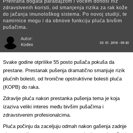
Prehrana bogata paradajzom i voćem donosi niz
zdravstvenih koristi, od smanjenja rizika za rak kože
do jačanja imunološkog sistema. Po novoj studiji, te
namirnice mogu i da obnove funkciju pluća bivšim
pušačima.
Autor:
03. 01. 2018 - 09:43
Kodex
Svake godine otprilike 55 posto pušača pokuša da
prestane. Prestanak pušenja dramatično smanjuje rizik
plućnih bolesti, od hronične opstruktivne bolesti pluća
(KOPB) do raka.
Zdravlje pluća nakon prestanka pušenja tema je koja
izaziva veliki interes među bivšim pušačima i
zdravstvenim profesionalcima.
Pluća počinju da zaceljuju odmah nakon gašenja zadnje