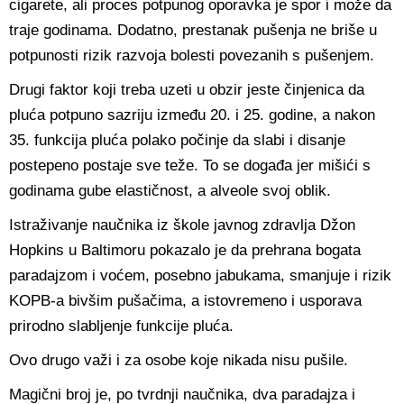
cigarete, ali proces potpunog oporavka je spor i može da
traje godinama. Dodatno, prestanak pušenja ne briše u
potpunosti rizik razvoja bolesti povezanih s pušenjem.
Drugi faktor koji treba uzeti u obzir jeste činjenica da
pluća potpuno sazriju između 20. i 25. godine, a nakon
35. funkcija pluća polako počinje da slabi i disanje
postepeno postaje sve teže. To se događa jer mišići s
godinama gube elastičnost, a alveole svoj oblik.
Istraživanje naučnika iz škole javnog zdravlja Džon
Hopkins u Baltimoru pokazalo je da prehrana bogata
paradajzom i voćem, posebno jabukama, smanjuje i rizik
KOPB-a bivšim pušačima, a istovremeno i usporava
prirodno slabljenje funkcije pluća.
Ovo drugo važi i za osobe koje nikada nisu pušile.
Magični broj je, po tvrdnji naučnika, dva paradajza i