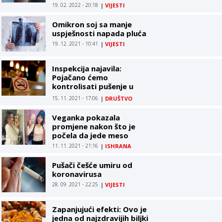
pokazala istraživanja
19. 02. 2022 - 20:18
|
VIJESTI
Omikron soj sa manje
uspješnosti napada pluća
19. 12. 2021 - 10:41
|
VIJESTI
Inspekcija najavila:
Pojačano ćemo
kontrolisati pušenje u
lokalima na SJEVERU
15. 11. 2021 - 17:06
|
DRUŠTVO
Veganka pokazala
promjene nakon što je
počela da jede meso
11. 11. 2021 - 21:16
|
ISHRANA
Pušači češće umiru od
koronavirusa
28. 09. 2021 - 22:25
|
VIJESTI
Zapanjujući efekti: Ovo je
jedna od najzdravijih biljki