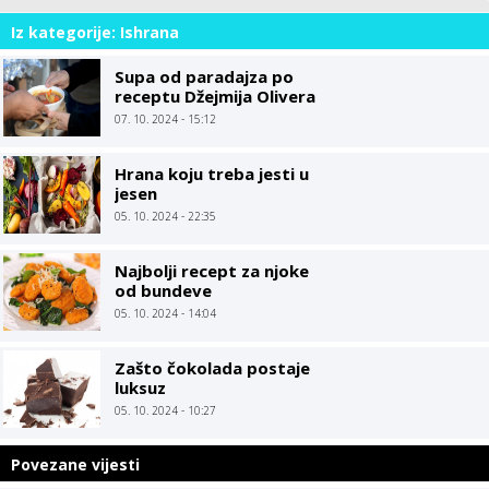
Iz kategorije: Ishrana
Supa od paradajza po
receptu Džejmija Olivera
07. 10. 2024 - 15:12
Hrana koju treba jesti u
jesen
05. 10. 2024 - 22:35
Najbolji recept za njoke
od bundeve
05. 10. 2024 - 14:04
Zašto čokolada postaje
luksuz
05. 10. 2024 - 10:27
Povezane vijesti