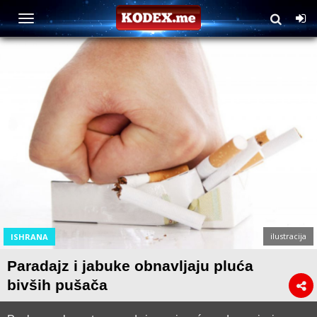
ilustracija
ISHRANA
Paradajz i jabuke obnavljaju pluća
bivših pušača