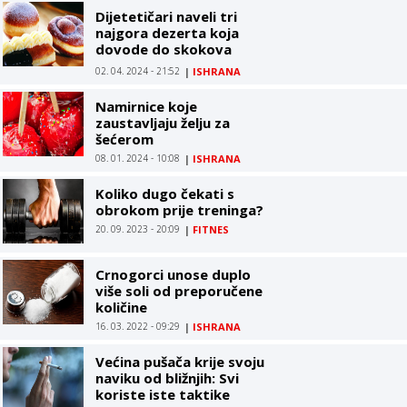
Dijetetičari naveli tri
najgora dezerta koja
dovode do skokova
šećera u krvi
02. 04. 2024 - 21:52
|
ISHRANA
Namirnice koje
zaustavljaju želju za
šećerom
08. 01. 2024 - 10:08
|
ISHRANA
Koliko dugo čekati s
obrokom prije treninga?
20. 09. 2023 - 20:09
|
FITNES
Crnogorci unose duplo
više soli od preporučene
količine
16. 03. 2022 - 09:29
|
ISHRANA
Većina pušača krije svoju
naviku od bližnjih: Svi
koriste iste taktike