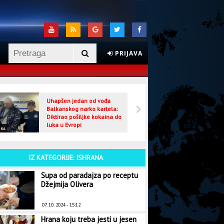
PRIJAVA
Uhapšen jedan od vođa
Veljo
Balkanskog narko kartela:
optuž
Diktirao pošiljke kokaina do
luka u Evropi
IKA
CRNA HRONIKA
IZ KATEGORIJE: ISHRANA
Supa od paradajza po receptu
Džejmija Olivera
07. 10. 2024 - 15:12
Hrana koju treba jesti u jesen