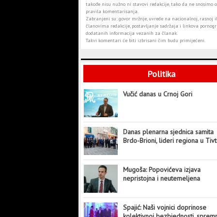
takođe nisu nužno ni stavovi redakcije, tako da ne snosimo o
pravila komentarisanja.
Zabranjeni su: govor mržnje, uvrede na nacionalnoj, rasnoj il
članovima redakcije, postavljanje sadržaja i linkova pornogra
dodatanih informacija vezanih za članak.
Takvi komentari će biti izbrisani čim budu primijećeni.
Politika
Vučić danas u Crnoj Gori
Danas plenarna sjednica samita
Brdo-Brioni, lideri regiona u Tiv
Mugoša: Popovićeva izjava
nepristojna i neutemeljena
Spajić: Naši vojnici doprinose
kolektivnoj bezbjednosti, sprem