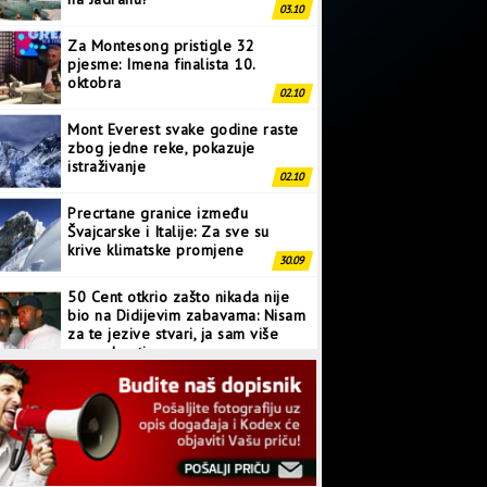
03.10
Za Montesong pristigle 32
pjesme: Imena finalista 10.
oktobra
02.10
Mont Everest svake godine raste
zbog jedne reke, pokazuje
istraživanje
02.10
Precrtane granice između
Švajcarske i Italije: Za sve su
krive klimatske promjene
30.09
50 Cent otkrio zašto nikada nije
bio na Didijevim zabavama: Nisam
za te jezive stvari, ja sam više
normalan tip
28.09
Japanci prave superkompjuter
kakav svijet još nije vidio
27.09
Linkin Park ima novu pjesmu: