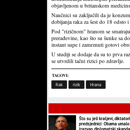
objavljenom u britanskom medicins
Naučnici su zaključili da je konzu
dobijanja raka za šest do 18 odsto 
Pod "rizičnom" hranom se smatraju h
prerađevine, kao što su šunke sa d
instant supe i zamrznuti gotovi obro
U studiji se dodaje da su to prva ra
se utvrdili tačni rizici po zdravlje.
TAGOVI:
Rak
rizik
Hrana
Što su jeli kraljevi, diktatori
predsjednici: Obama umalo
izazvao diplomatski skanda