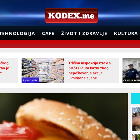
TEHNOLOGIJA
CAFE
ŽIVOT I ZDRAVLJE
KULTURA
jačkog
Tržišna inspekcija izrekla
vao je
60.500 eura kazni zbog
t
nepoštovanja akcije
Limitirane cijene
EKONOMIJA
CRNA HRON