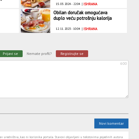
15. 03. 2024 - 22:04
|
ISHRANA
Obilan doručak omogućava
duplo veću potrošnju kalorija
12. 11. 2023 - 10:04
|
ISHRANA
Prijavi se
Nemate profil?
Registrujte se
600
Novi komentar
 uredništva, kao ni korisnika portala. Stavovi objavljeni u tekstovima pojedinih autora