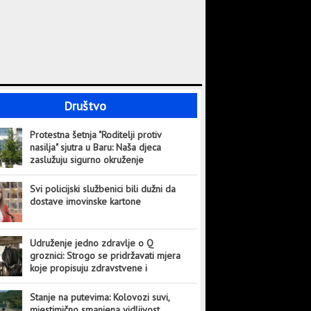
Društvo
Protestna šetnja "Roditelji protiv
nasilja" sjutra u Baru: Naša djeca
zaslužuju sigurno okruženje
Svi policijski službenici bili dužni da
dostave imovinske kartone
Udruženje jedno zdravlje o Q
groznici: Strogo se pridržavati mjera
koje propisuju zdravstvene i
veterinarske institucije
Stanje na putevima: Kolovozi suvi,
mjestimično smanjena vidljivost