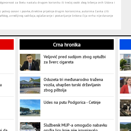
dgovornost za štetu nastalu drugom korisniku ili trećoj osobi zbog kršenja ovih Uslova i
i polnoj osnovi i psovke, direktne prijetnje drugim korisnicima, autorima čanka i/ili
fskog, uvredljivog sadržaja, oglašavanje i postavljanje linkova čija svrha nije davanje
Crna hronika
Veljović pred sudijom zbog optužbi
za šverc cigareta
Oduzeta tri međunarodno tražena
tu
vozila, uhapšen turski državljanin
zbog pištolja
Udes na putu Podgorica - Cetinje
Službenik MUP-a omogućio nabavku
ni da
oružja licu koje nije ispunjavalo