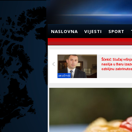
NASLOVNA
VIJESTI
SPORT
Šćekić: Slučaj vršn
nasilja u Baru izaz
ozbiljnu zabrinutos
DRUŠTVO