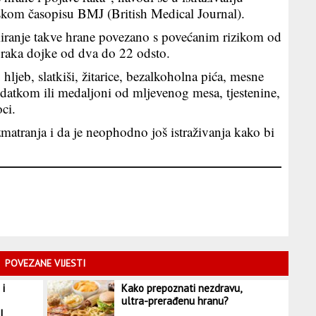
kom časopisu BMJ (British Medical Journal).
miranje takve hrane povezano s povećanim rizikom od
i raka dojke od dva do 22 odsto.
ljeb, slatkiši, žitarice, bezalkoholna pića, mesne
odatkom ili medaljoni od mljevenog mesa, tjestenine,
ci.
zmatranja i da je neophodno još istraživanja kako bi
POVEZANE VIJESTI
 i
Kako prepoznati nezdravu,
ultra-prerađenu hranu?
l