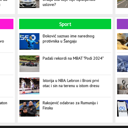
u
uslove?
Sport
Đoković saznao ime narednog
ovo
protivnika u Šangaju
Padali rekordi na MBAT "Podi 2024"
Istorija u NBA: Lebron i Broni prvi
otac i sin na terenu u istom dresu
aton
Rakojević odabrao za Rumuniju i
Finsku