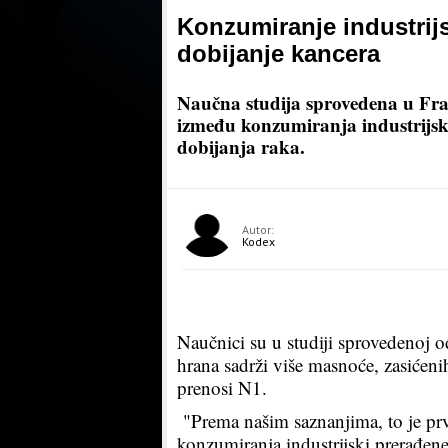
Konzumiranje industrijs
dobijanje kancera
Naučna studija sprovedena u Fran
između konzumiranja industrijski
dobijanja raka.
Autor:
Kodex
Naučnici su u studiji sprovedenoj 
hrana sadrži više masnoće, zasićenih
prenosi N1.
"Prema našim saznanjima, to je pr
konzumiranja industrijski prerađene 