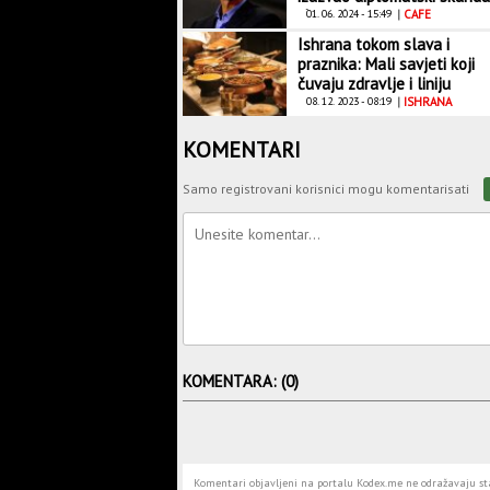
zbog sira
01. 06. 2024 - 15:49
|
CAFE
Ishrana tokom slava i
praznika: Mali savjeti koji
čuvaju zdravlje i liniju
08. 12. 2023 - 08:19
|
ISHRANA
KOMENTARI
Samo registrovani korisnici mogu komentarisati
KOMENTARA: (0)
Komentari objavljeni na portalu Kodex.me ne odražavaju stav