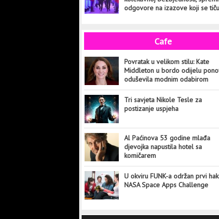
odgovore na izazove koji se tič
cijelog svijeta
Cafe
Povratak u velikom stilu: Kate
Middleton u bordo odijelu pon
oduševila modnim odabirom
Tri savjeta Nikole Tesle za
postizanje uspjeha
Al Paćinova 53 godine mlađa
djevojka napustila hotel sa
komičarem
U okviru FUNK-a održan prvi hak
NASA Space Apps Challenge