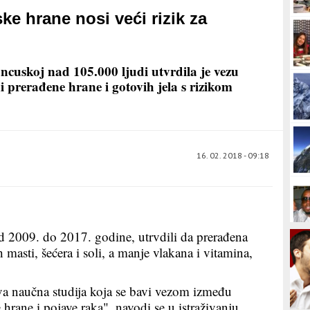
ke hrane nosi veći rizik za
cuskoj nad 105.000 ljudi utvrdila je vezu
 prerađene hrane i gotovih jela s rizikom
16. 02. 2018 - 09:18
od 2009. do 2017. godine, utrvdili da prerađena
 masti, šećera i soli, a manje vlakana i vitamina,
va naučna studija koja se bavi vezom između
hrane i pojave raka", navodi se u istraživanju