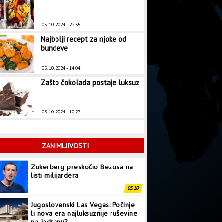
05. 10. 2024 - 22:35
Najbolji recept za njoke od
bundeve
05. 10. 2024 - 14:04
Zašto čokolada postaje luksuz
05. 10. 2024 - 10:27
ZANIMLJIVOSTI
Zukerberg preskočio Bezosa na
listi milijardera
05.10
Jugoslovenski Las Vegas: Počinje
li nova era najluksuznije ruševine
na Jadranu?