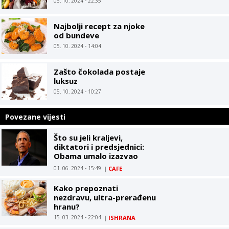
05. 10. 2024 - 22:35
Najbolji recept za njoke
od bundeve
05. 10. 2024 - 14:04
Zašto čokolada postaje
luksuz
05. 10. 2024 - 10:27
Povezane vijesti
Što su jeli kraljevi,
diktatori i predsjednici:
Obama umalo izazvao
diplomatski skandal zbog
01. 06. 2024 - 15:49
|
CAFE
sira
Kako prepoznati
nezdravu, ultra-prerađenu
hranu?
15. 03. 2024 - 22:04
|
ISHRANA