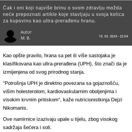
Čak i oni koji najviše brinu o svom zdravlju možda
neće prepoznati artikle koje stavljaju u svoja kolica
za kupovinu kao ultra-prerađenu hranu.
Autor:
15. 03. 2024 - 22:04
M. B.
Kao opšte pravilo, hrana sa pet ili više sastojaka je
klasifikovana kao ultra-prerađena (UPH), što znači da je
izmijenjena od svog prirodnog stanja.
“Potrošnja UPH je direktno povezana sa gojaznošću,
višim holesterolom, kardiovaskularnim oboljenjima i
visokim krvnim pritiskom“, kaže nutricionistkinja Dejzi
Nikomanis.
Ove namirnice izazivaju upale u tijelu, zbog visokog
sadržaja šećera i soli.