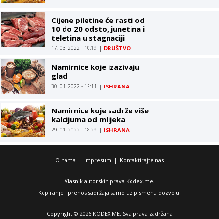
Cijene piletine će rasti od
10 do 20 odsto, junetina i
teletina u stagnaciji
17. 03. 2022 - 10:19
|
DRUŠTVO
Namirnice koje izazivaju
glad
30. 01. 2022 - 12:11
|
ISHRANA
Namirnice koje sadrže više
kalcijuma od mlijeka
29. 01. 2022 - 18:29
|
ISHRANA
O nama
|
Impresum
|
Kontaktirajte nas
Vlasnik autorskih prava Kodex.me.
Kopiranje i prenos sadržaja samo uz pismenu dozvolu.
Copyright © 2026 KODEX.ME. Sva prava zadržana