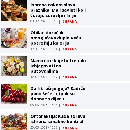
Ishrana tokom slava i
praznika: Mali savjeti koji
čuvaju zdravlje i liniju
08. 12. 2023 - 08:19
|
ISHRANA
Obilan doručak
omogućava duplo veću
potrošnju kalorija
12. 11. 2023 - 10:04
|
ISHRANA
Namirnice koje bi trebalo
izbjegavati na
putovanjima
12. 07. 2023 - 18:57
|
ISHRANA
Da li trešnje goje? Sadrže
puno šećera, ipak su
dobre za dijetu
05. 06. 2023 - 08:44
|
ISHRANA
Ortoreksija: Kada zdrava
ishrana izmakne kontroli
30. 03. 2022 - 10:38
|
ISHRANA