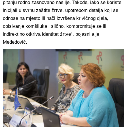
pitanju rodno zasnovano nasilje. Takođe, iako se koriste
inicijali u svrhu zaštite žrtve, upotrebom detalja koji se
odnose na mjesto ili nači izvršena krivičnog djela,
opisivanje komšiluka i slično, kompromituje se ili
indirektino otkriva identitet žrtve“, pojasnila je
Međedović.