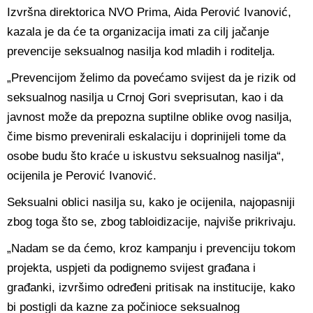
Izvršna direktorica NVO Prima, Aida Perović Ivanović,
kazala je da će ta organizacija imati za cilj jačanje
prevencije seksualnog nasilja kod mladih i roditelja.
„Prevencijom želimo da povećamo svijest da je rizik od
seksualnog nasilja u Crnoj Gori sveprisutan, kao i da
javnost može da prepozna suptilne oblike ovog nasilja,
čime bismo prevenirali eskalaciju i doprinijeli tome da
osobe budu što kraće u iskustvu seksualnog nasilja“,
ocijenila je Perović Ivanović.
Seksualni oblici nasilja su, kako je ocijenila, najopasniji
zbog toga što se, zbog tabloidizacije, najviše prikrivaju.
„Nadam se da ćemo, kroz kampanju i prevenciju tokom
projekta, uspjeti da podignemo svijest građana i
građanki, izvršimo određeni pritisak na institucije, kako
bi postigli da kazne za počinioce seksualnog