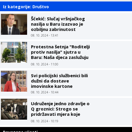
Iz kategorije: Društvo
Šćekić: Slučaj vršnjačkog
nasilja u Baru izazvao je
ozbiljnu zabrinutost
08. 10. 2024 - 13:41
Protestna šetnja "Roditelji
protiv nasilja" sjutra u
Baru: Naša djeca zaslužuju
sigurno okruženje
08. 10. 2024 - 11:00
Svi policijski službenici bili
dužni da dostave
imovinske kartone
08. 10. 2024 - 10:44
Udruženje jedno zdravlje o
Q groznici: Strogo se
pridržavati mjera koje
propisuju zdravstvene i
08. 10. 2024 - 10:19
veterinarske institucije