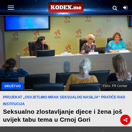
Foto: PR Centar
DRUŠTVO
PROJEKAT „OSVJETLIMO MRAK SEKSUALOG NASILJA“ PRATIĆE RAD
INSTITUCIJA
Seksualno zlostavljanje djece i žena još
uvijek tabu tema u Crnoj Gori