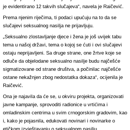
je evidentirano 12 takvih slučajeva“, navela je Raičević.
Prema njenim riječima, ti podaci upućuju na to da se
slučajevi seksualnog nasilja ne prijavljuju.
„Seksualno zlostavljanje djece i žena je još uvijek tabu
tema u našoj državi, tema o kojoj se ćuti i ovi slučajevi
ostaju neprijavljeni. Sa druge strane, one žrtve koje se
odluče da objelodane seksualno nasilje budu najčešće
sigmatizovane od strane društva, a počinilac najčešće
ostane nekažnjen zbog nedostatka dokaza“, ocijenila je
Raičević.
Ona je najavila da će se, u okviru projekta, organizovati
javne kampanje, sprovoditi radionice u vrtićima i
omladinskim centrima u svim crnogorskim gradovim, kao
i, kako je pojasnila, edukovati novinari i novinarke o
etičkom izvještavanju o seksualnom nasilju.