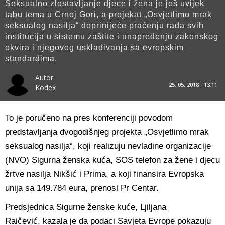
Seksualno zlostavljanje djece i žena je još uvijek
tabu tema u Crnoj Gori, a projekat „Osvjetlimo mrak
seksualog nasilja“ doprinijeće praćenju rada svih
institucija u sistemu zaštite i unapređenju zakonskog
okvira i njegovog usklađivanja sa evropskim
standardima.
Autor:
25. 05. 2018 - 13:11
Kodex
To je poručeno na pres konferenciji povodom
predstavljanja dvogodišnjeg projekta „Osvjetlimo mrak
seksualog nasilja“, koji realizuju nevladine organizacije
(NVO) Sigurna ženska kuća, SOS telefon za žene i djecu
žrtve nasilja Nikšić i Prima, a koji finansira Evropska
unija sa 149.784 eura, prenosi Pr Centar.
Predsjednica Sigurne ženske kuće, Ljiljana
Raičević, kazala je da podaci Savjeta Evrope pokazuju